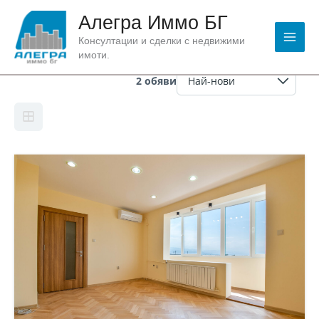
Skip
Алегра Иммо БГ
to
content
Консултации и сделки с недвижими
Оборудване:
ТЕЦ
имоти.
2 обяви