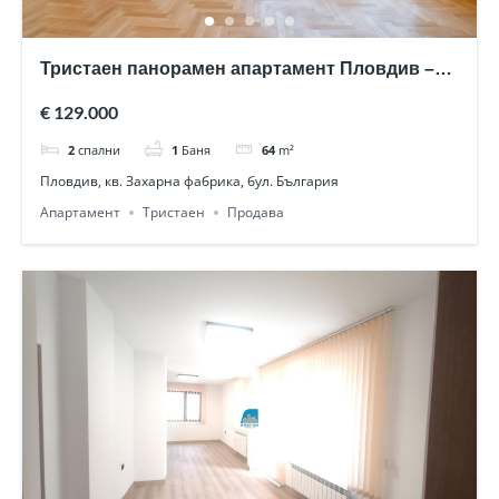
Тристаен панорамен апартамент Пловдив –
след основен ремонт
€ 129.000
2
спални
1
Баня
64
m²
Пловдив, кв. Захарна фабрика, бул. България
Апартамент
Тристаен
Продава