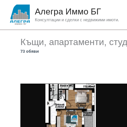
Skip
Алегра Иммо БГ
to
content
Консултации и сделки с недвижими имоти.
Къщи, апартаменти, сту
73 обяви