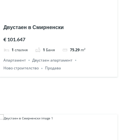
Двустаен в Смирненски
€ 101.647
1
спалня
1
Баня
75.29
m²
Апартамент
Двустаен апартамент
Ново строителство
Продава