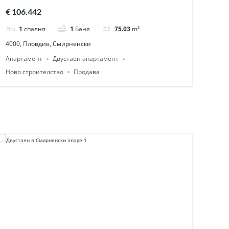
€ 106.442
1
спалня
1
Баня
75.03
m²
4000, Пловдив, Смирненски
Апартамент
Двустаен апартамент
Ново строителство
Продава