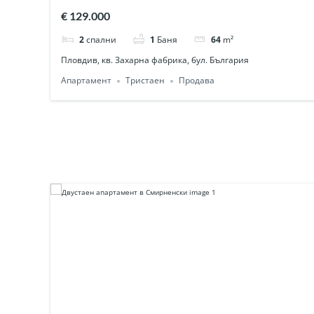
– след основен ремонт
€ 129.000
2
спални
1
Баня
64
m²
Пловдив, кв. Захарна фабрика, бул. България
Апартамент
Тристаен
Продава