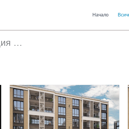
Начало
Всич
дия …