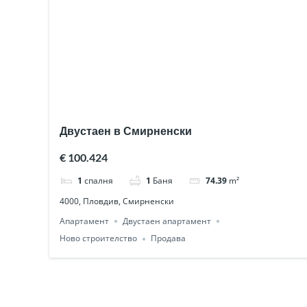
Двустаен в Смирненски
€ 100.424
1
спалня
1
Баня
74.39
m²
4000, Пловдив, Смирненски
Апартамент
Двустаен апартамент
Ново строителство
Продава