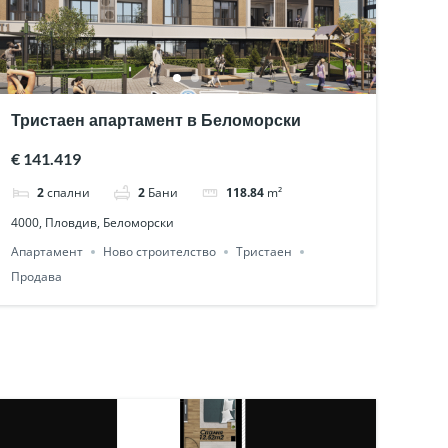
Тристаен апартамент в Беломорски
€ 141.419
2
спални
2
Бани
118.84
m²
4000, Пловдив, Беломорски
Апартамент
Ново строителство
Тристаен
Продава