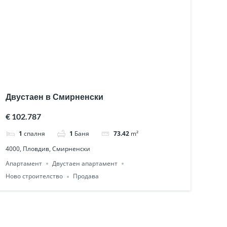
Двустаен в Смирненски
€ 102.787
1
спалня
1
Баня
73.42
m²
4000, Пловдив, Смирненски
Апартамент
Двустаен апартамент
Ново строителство
Продава