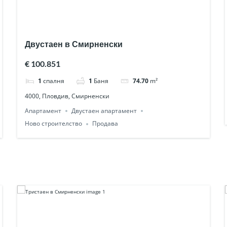
Двустаен в Смирненски
€ 100.851
1
спалня
1
Баня
74.70
m²
4000, Пловдив, Смирненски
Апартамент
Двустаен апартамент
Ново строителство
Продава