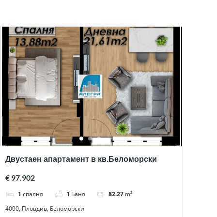
Двустаен апартамент в кв.Беломорски
€ 97.902
1
спалня
1
Баня
82.27
m²
4000, Пловдив, Беломорски