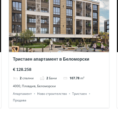
Тристаен апартамент в Беломорски
€ 128.258
2
спални
2
Бани
107.78
m²
4000, Пловдив, Беломорски
Апартамент
Ново строителство
Тристаен
Продава