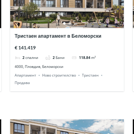
Тристаен апартамент в Беломорски
€ 141.419
2
спални
2
Бани
118.84
m²
4000, Пловдив, Беломорски
Апартамент
Ново строителство
Тристаен
Продава