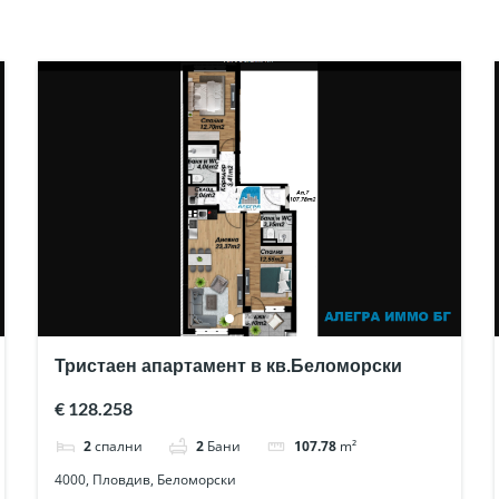
Тристаен апартамент в кв.Беломорски
€ 128.258
2
спални
2
Бани
107.78
m²
4000, Пловдив, Беломорски