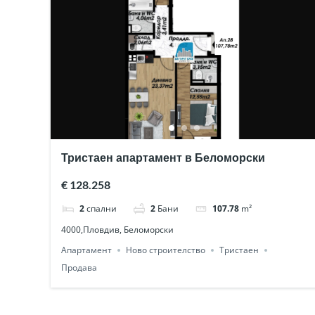
Тристаен апартамент в Беломорски
€ 128.258
2
спални
2
Бани
107.78
m²
4000,Пловдив, Беломорски
Апартамент
Ново строителство
Тристаен
Продава