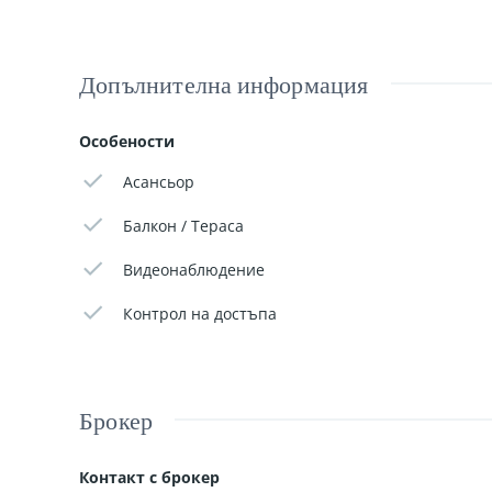
Строителство: Ново, монолитна конструкция с висок
Допълнителна информация
Общи части: Луксозно завършени с италиански без
Локация: Кв. Беломорски - тих район, близо до парк
Особености
Асансьор
Балкон / Тераса
Видеонаблюдение
Контрол на достъпа
Брокер
Контакт с брокер