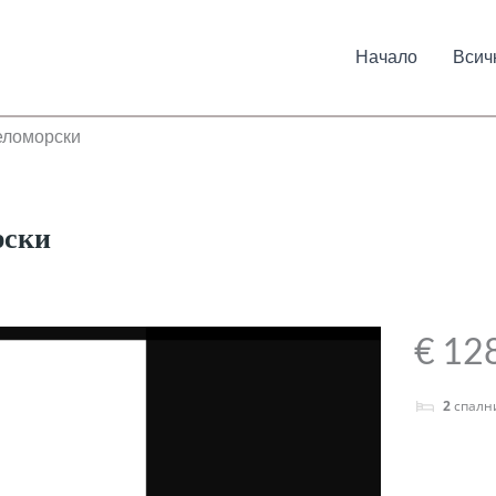
Начало
Всич
еломорски
рски
€ 12
2
спалн