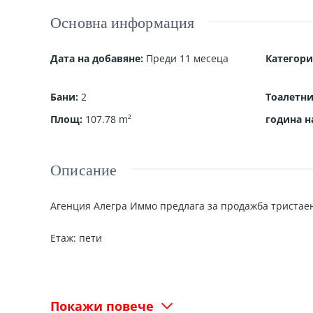
Основна информация
Дата на добавяне
:
Преди 11 месеца
Категори
Бани
:
2
Тоалетн
Площ
:
107.78
m²
година н
Описание
Агенция Алегра Иммо предлага за продажба тристаен
Етаж: пети
Изложение:север-юг
Разпределение: Просторна дневна с кухненски бокс, 
Покажи повече