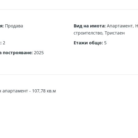
я
:
Продава
Вид на имота
:
Апартамент
,
Н
строителство
,
Тристаен
и
:
2
Етажи общо
:
5
а построяване
:
2025
 апартамент - 107,78 кв.м
две спални, баня и тоалетна към родителската спалня