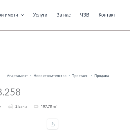
ки имоти
Услуги
За нас
ЧЗВ
Контакт
Апартамент
Ново строителство
Тристаен
Продава
8.258
и
2
Бани
107.78
m²