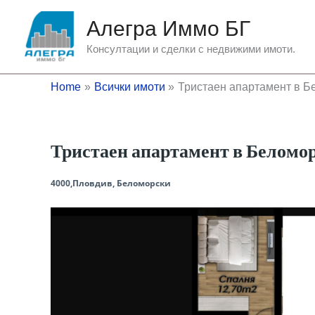
Skip
Алегра Иммо БГ
to
content
Консултации и сделки с недвижими имоти.
Home
Всички имоти
Тристаен апартамент в Б
Тристаен апартамент в Беломо
4000,Пловдив, Беломорски