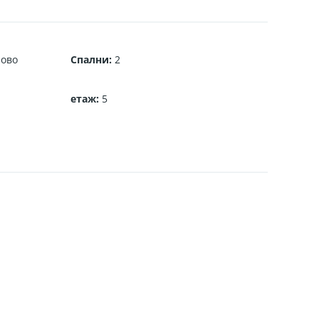
ово
Спални
:
2
етаж
:
5