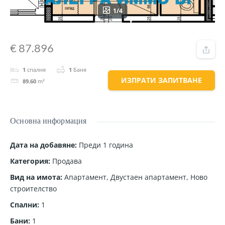
1/4
€ 87.896
1
спалня
1
Баня
ИЗПРАТИ ЗАПИТВАНЕ
89.60
m²
Основна информация
Дата на добавяне
:
Преди 1 година
Категория
:
Продава
Вид на имота
:
Апартамент
,
Двустаен апартамент
,
Ново
строителство
Спални
:
1
Бани
:
1