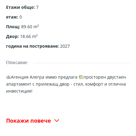
Етажи общо
:
7
етаж
:
0
Площ
:
89.60
m²
Двор
:
18.66
m²
година на построяване
:
2027
Описание
Агенция Алегра иммо предлага
просторен двустаен
апартамент с прилежащ двор - стил, комфорт и отлична
инвестиция!
Имотът, който съчетава функционалност, естетика и
удобство:
Покажи повече
Представяме ви елегантен двустаен апартамент,
разположен в една от най-желаните и динамично