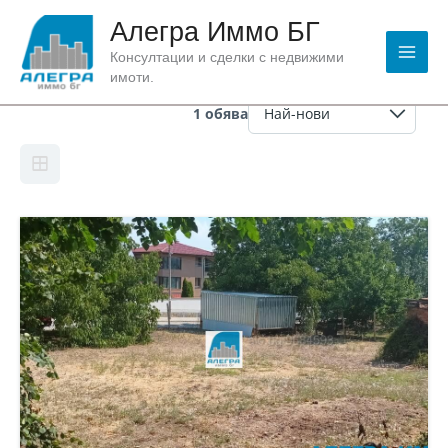
Skip
Алегра Иммо БГ
to
content
Консултации и сделки с недвижими
Оборудване:
Трифазен ток
имоти.
1 обява