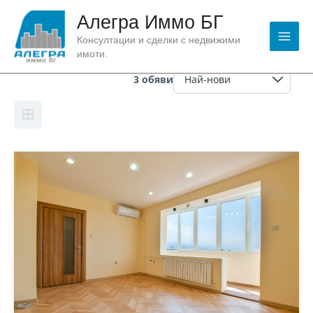
Skip
Алегра Иммо БГ
to
content
Консултации и сделки с недвижими
Особеност:
Гараж/Паркомясто
имоти.
3 обяви