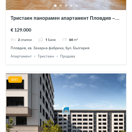
Тристаен панорамен апартамент Пловдив –
след основен ремонт
€ 129.000
2
спални
1
Баня
64
m²
Пловдив, кв. Захарна фабрика, бул. България
Апартамент
Тристаен
Продава
ВИП
ВИП