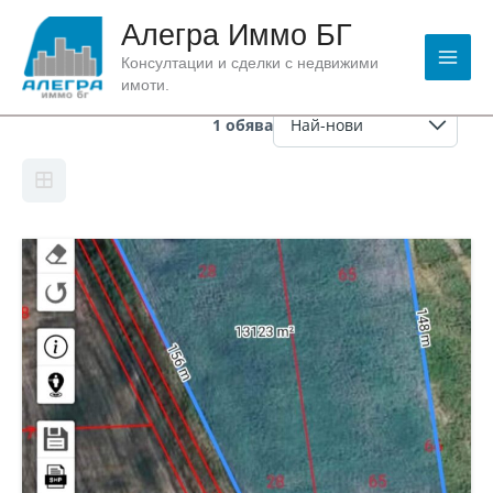
Skip
Алегра Иммо БГ
to
content
Консултации и сделки с недвижими
В съседство:
В близост ток и вода
имоти.
1 обява