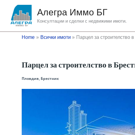
Skip
Алегра Иммо БГ
to
content
Консултации и сделки с недвижими имоти.
Home
Всички имоти
Парцел за строителство в
Парцел за строителство в Брес
Пловдив, Брестник