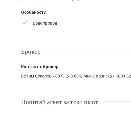
Имотът съчетава спокойствието на селската атмосфер
Особености
За повече информация и оглед можете да се свърж
Водопровод
Екипът на Алегра иммо ще бъде до Вас във всяка 
Брокер
Контакт с брокер
Ефтим Соколов - 0878 243 864, Мина Казиска - 0894 62
Попитай агент за този имот