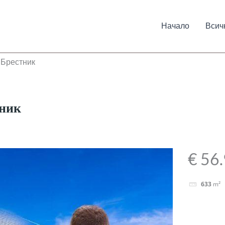
Начало
Всич
 Брестник
тник
€ 56
633
m²