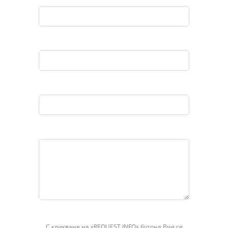
Email*
Телефон
Съобщение
С кликване на «REQUEST INFO» бутона Вие се