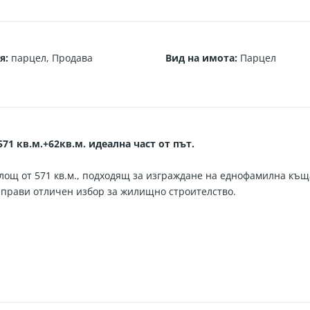
я
:
парцел
,
Продава
Вид на имота
:
Парцел
71 кв.м.+62кв.м. идеална част от път.
лощ от 571 кв.м., подходящ за изграждане на еднофамилна къщ
го прави отличен избор за жилищно строителство.
двор.