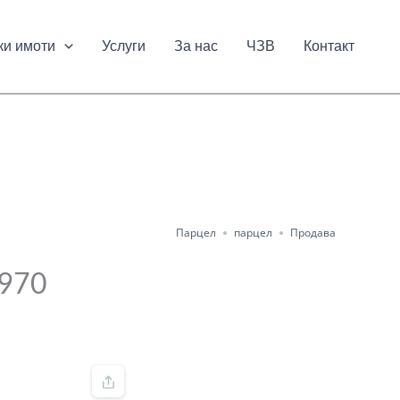
ки имоти
Услуги
За нас
ЧЗВ
Контакт
Парцел
парцел
Продава
.970