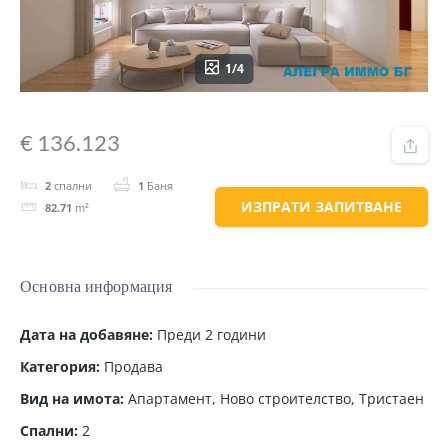
1/4
€ 136.123
2
спални
1
Баня
ИЗПРАТИ ЗАПИТВАНЕ
82.71
m²
Основна информация
Дата на добавяне
:
Преди 2 години
Категория
:
Продава
Вид на имота
:
Апартамент
,
Ново строителство
,
Тристаен
Спални
:
2