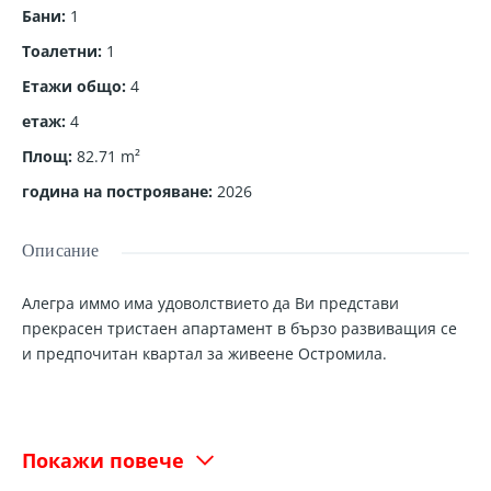
Бани
:
1
Тоалетни
:
1
Етажи общо
:
4
етаж
:
4
Площ
:
82.71
m²
година на построяване
:
2026
Описание
Алегра иммо има удоволствието да Ви представи
прекрасен тристаен апартамент в бързо развиващия се
и предпочитан квартал за живеене Остромила.
Жилището е разположено на четвърти жилищен етаж с
обща квадратура 82,71кв.м. със следното разпределение:
Покажи повече
Дневна с кухненски бокс - 22кв.м.