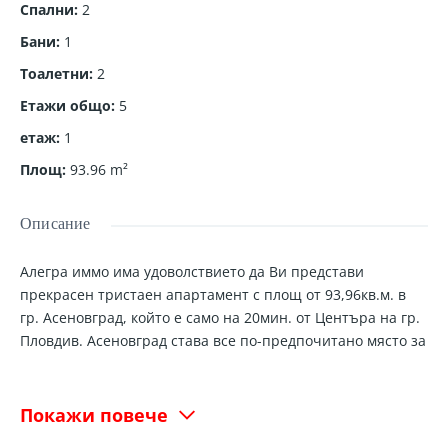
Спални
:
2
Бани
:
1
Тоалетни
:
2
Етажи общо
:
5
етаж
:
1
Площ
:
93.96
m²
Описание
Алегра иммо има удоволствието да Ви представи
прекрасен тристаен апартамент с площ от 93,96кв.м. в
гр. Асеновград, който е само на 20мин. от Центъра на гр.
Пловдив. Асеновград става все по-предпочитано място за
живеене, поради наличието на социален живот и добрата
и бърза връзка до центъра на гр. Пловдив.
Покажи повече
Жилището е разположено на първи жилищен етаж и е