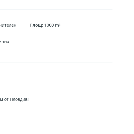
нителен
Площ
:
1000
m²
ична
м от Пловдив!