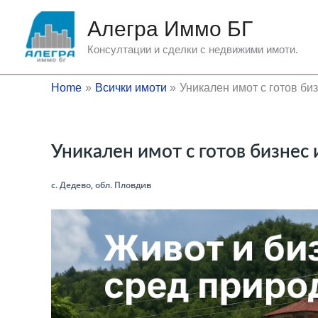
Skip
Алегра Иммо БГ
to
content
Консултации и сделки с недвижими имоти.
Home
Всички имоти
Уникален имот с готов биз
Уникален имот с готов бизнес 
с. Дедево, обл. Пловдив