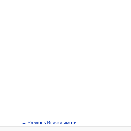
🏞️ Това не е просто имот – това е възможност да жи
←
Previous Всички имоти