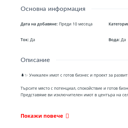
Основна информация
Дата на добавяне
:
Преди 10 месеца
Категори
Ток
:
Да
Вода
:
Да
Описание
🌲✨ Уникален имот с готов бизнес и проект за развит
Търсите място с потенциал, спокойствие и готов бизн
Представяме ви изключителен имот в центъра на село
---
Покажи повече
🏡 Характеристики на имота: