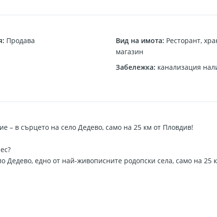
я
:
Продава
Вид на имота
:
Ресторант
,
хра
магазин
Забележка
:
канализация нал
ие – в сърцето на село Дедево, само на 25 км от Пловдив!
ес?
 Дедево, едно от най-живописните родопски села, само на 25 к