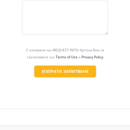
веете и работите на едно прекрасно място, с готова инфраструкт
С кликване на «REQUEST INFO» бутона Вие се
съгласявате със
Terms of Use
и
Privacy Policy
ИЗПРАТИ ЗАПИТВАНЕ