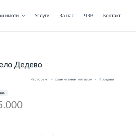
ки имоти
Услуги
За нас
ЧЗВ
Контакт
село Дедево
Ресторант
хранителен магазин
Продава
ДДС
5.000