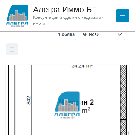
Skip
Алегра Иммо БГ
to
content
Консултации и сделки с недвижими
Вид:
аптека
имоти.
1 обява